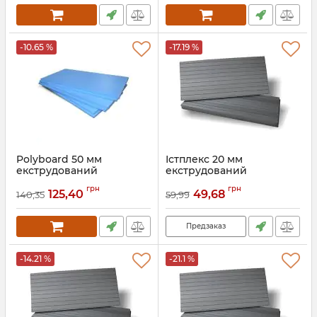
-10.65 %
-17.19 %
Polyboard 50 мм
Істплекс 20 мм
екструдований
екструдований
пінополістирол
пінополістирол
грн
грн
125,40
49,68
140,35
59,99
Предзаказ
-14.21 %
-21.1 %