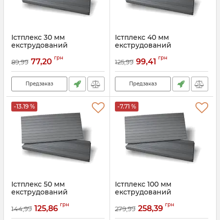
Істплекс 30 мм
Істплекс 40 мм
екструдований
екструдований
пінополістирол
пінополістирол
грн
грн
77,20
99,41
89,99
125,99
Артикул:
002
Артикул:
003
Предзаказ
Предзаказ
-13.19 %
-7.71 %
Істплекс 50 мм
Істплекс 100 мм
екструдований
екструдований
пінополістирол
пінополістирол
грн
грн
125,86
258,39
144,99
279,99
Артикул:
004
Артикул:
005