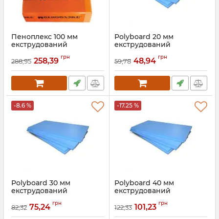
Пеноплекс 100 мм
Polyboard 20 мм
екструдований
екструдований
пінополістирол
пінополістирол
грн
грн
Поліборд
258,39
48,94
288,95
59,78
Артикул:
025
-8.6 %
-17.25 %
Polyboard 30 мм
Polyboard 40 мм
екструдований
екструдований
пінополістирол
пінополістирол
грн
грн
75,24
101,23
82,32
122,33