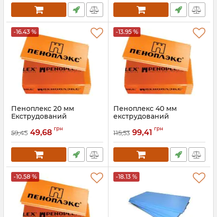
-16.43 %
-13.95 %
Пеноплекс 20 мм
Пеноплекс 40 мм
Екструдований
екструдований
пінополістирол
пінополістирол
грн
грн
49,68
99,41
59,45
115,53
Артикул:
021
Артикул:
023
-10.58 %
-18.13 %