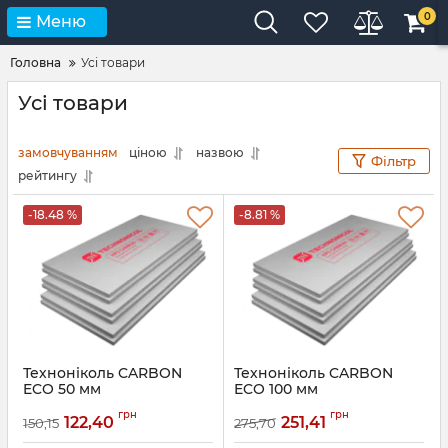
0
Меню
Головна
Усі товари
Усі товари
замовчуванням
ціною
назвою
Фільтр
рейтингу
-18.48 %
-8.81 %
Техноніколь CARBON
Техноніколь CARBON
ECO 50 мм
ECO 100 мм
Екструдований
Екструдований
грн
грн
пінополістирол
пінополістирол
122,40
251,41
150,15
275,70
Артикул:
033
Артикул:
034