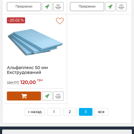
Предзаказ
Предзаказ
-20.02 %
Альфаплекс 50 мм
Екструдований
пінополістирол
грн
120,00
150,03
Артикул:
014
« назад
1
2
3
все