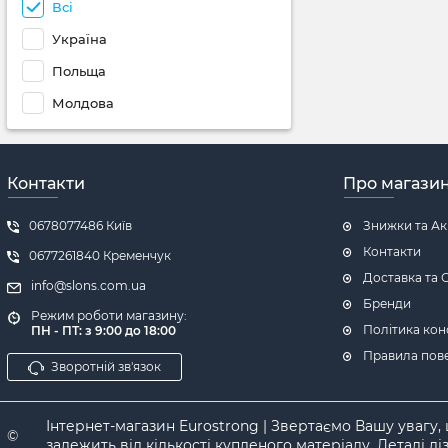
Всі
Україна
Польща
Молдова
Контакти
Про магази
0678077486 Київ
Знижки та Акц
Контакти
0677261840 Кременчук
Доставка та 
info@slons.com.ua
Бренди
Режим роботи магазину:
Політика кон
ПН - ПТ: з 9:00 до 18:00
Правила пов
Зворотній зв'язок
Інтернет-магазин Eurostrong | Звертаємо Вашу увагу,
©
залежить від кількості купленого матеріалу. Деталі д