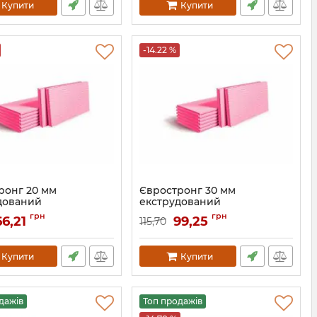
Купити
Купити
-14.22 %
ронг 20 мм
Євростронг 30 мм
дований
екструдований
лістирол
пінополістирол
грн
грн
66,21
99,25
115,70
Артикул:
192
Купити
Купити
дажів
Топ продажів