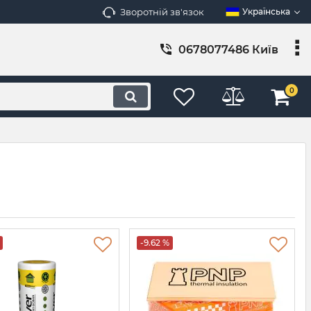
Зворотній зв'язок
Українська
0678077486 Київ
0
-9.62 %