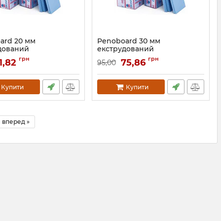
ard 20 мм
Penoboard 30 мм
дований
екструдований
лістирол
пінополістирол
грн
грн
1,82
75,86
95,00
041
Артикул:
042
Купити
Купити
вперед »