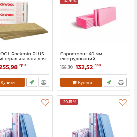
-14.78 %
OOL Rockmin PLUS
Євростронг 40 мм
мінеральна вата для
екструдований
ння
пінополістирол
грн
грн
255,98
132,52
155,50
063
Артикул:
193
Купити
Купити
-20.15 %