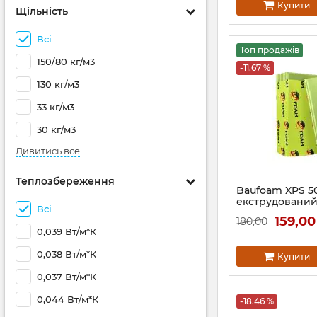
Купити
Щільність
Всі
Топ продажів
150/80 кг/м3
-11.67 %
130 кг/м3
33 кг/м3
30 кг/м3
Дивитись все
Теплозбереження
Baufoam XPS 5
екструдовани
Всі
пінополістиро
159,00
180,00
0,039 Вт/м*К
0,038 Вт/м*К
Купити
0,037 Вт/м*К
0,044 Вт/м*К
-18.46 %