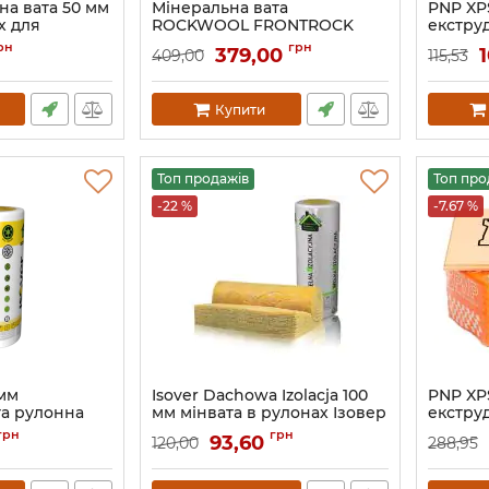
на вата 50 мм
Мінеральна вата
PNP XP
х для
ROCKWOOL FRONTROCK
екстру
SUPER 80 мм для утеплення
пінопо
рн
грн
379,00
409,00
115,53
фасаду
Купити
Топ продажів
Топ про
-22 %
-7.67 %
 мм
Isover Dachowa Izolacja 100
PNP XP
та рулонна
мм мінвата в рулонах Ізовер
екстру
дахова ізоляція
пінопо
грн
грн
93,60
120,00
288,95