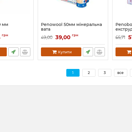
0 мм
Penowool 50мм мінеральна
Penobo
й
вата
екстру
л
пінопо
Артикул:
131
грн
грн
4
39,00
5
49,00
65,71
Артикул:
Купити
1
2
3
все