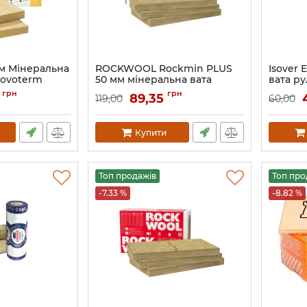
м Мінеральна
ROCKWOOL Rockmin PLUS
Isover 
Novoterm
50 мм мінеральна вата
вата р
Роквул Рокмін Плюс
Артикул:
грн
грн
89,35
119,00
60,00
Артикул:
061
Купити
Топ продажів
Топ про
-7.33 %
-8.82 %