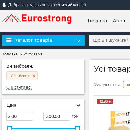
Доброго дня,
увійдіть в особистий кабінет
Головна
Акції
Каталог товарів
Головна
Усі товари
Ви вибрали:
Усі това
Зі знижкою
Сортувати по:
з
Очистити всі
-12.35 %
Ціна
-
грн