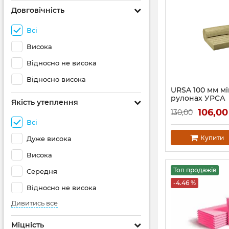
Довговічність
Всі
Висока
Відносно не висока
Відносно висока
URSA 100 мм мі
рулонах УРСА
Якість утеплення
106,00
130,00
Всі
Купити
Дуже висока
Висока
Топ продажів
Середня
-4.46 %
Відносно не висока
Дивитись все
Міцність