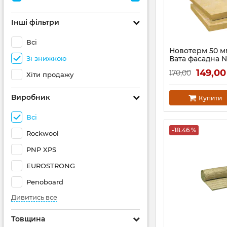
Інші фільтри
Всі
Новотерм 50 м
Зі знижкою
Вата фасадна 
149,00
170,00
Хіти продажу
Виробник
Купити
Всі
-18.46 %
Rockwool
PNP XPS
EUROSTRONG
Penoboard
Дивитись все
Товщина