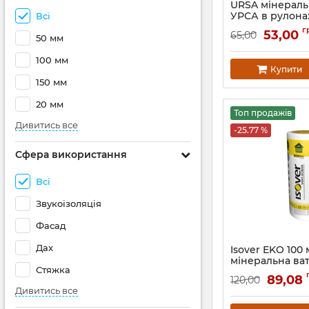
URSA мінераль
УРСА в рулона
Всі
утеплення
г
53,00
65,00
50 мм
100 мм
Купити
150 мм
20 мм
Топ продажів
Дивитись все
-25.77 %
Сфера використання
Всі
Звукоізоляція
Фасад
Дах
Isover EKO 100
мінеральна ва
Стяжка
89,08
120,00
Дивитись все