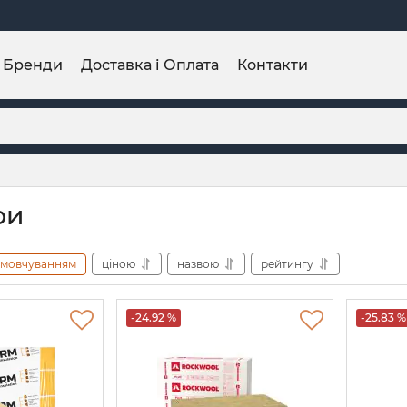
Бренди
Доставка і Оплата
Контакти
ри
амовчуванням
ціною
назвою
рейтингу
-24.92 %
-25.83 %