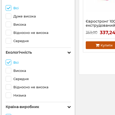
Всі
Дуже висока
Євростронг 10
Висока
екструдовани
пінополістиро
337,2
353,00
Відносно не висока
Середня
Купити
Екологічність
Всі
Висока
Середня
Відносно не висока
Низька
Країна-виробник