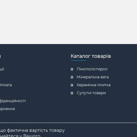
н
Каталог товарів
ії
Пінополістирол
Мінеральна вата
Оплата
Керамічна плитка
Супутні товари
фіденційності
ернення
 що фактична вартість товару
ізнайтеся у Вашого