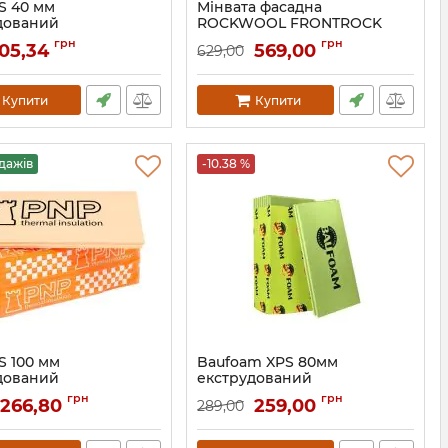
S 40 мм
Мінвата фасадна
дований
ROCKWOOL FRONTROCK
лістирол
SUPER 120 мм мінеральна
грн
грн
105,34
569,00
629,00
вата Роквул
Купити
Купити
дажів
-10.38 %
S 100 мм
Baufoam XPS 80мм
дований
екструдований
лістирол
пінополістирол
грн
грн
266,80
259,00
289,00