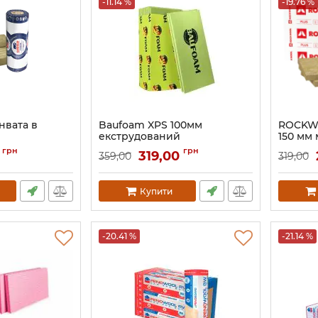
-11.14 %
-19.76 %
нвата в
Baufoam XPS 100мм
ROCKW
екструдований
150 мм 
пінополістирол
утепле
грн
грн
319,00
359,00
319,00
Артикул:
Купити
-20.41 %
-21.14 %