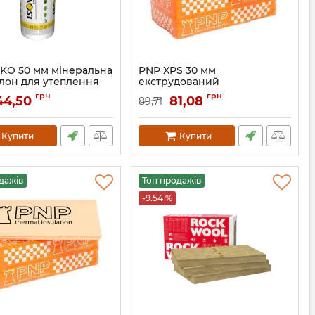
EKO 50 мм мінеральна
PNP XPS 30 мм
улон для утеплення
екструдований
пінополістирол
5901644645440
грн
грн
44,50
81,08
89,71
Артикул:
14843005000476
Купити
Купити
дажів
Топ продажів
-9.54 %