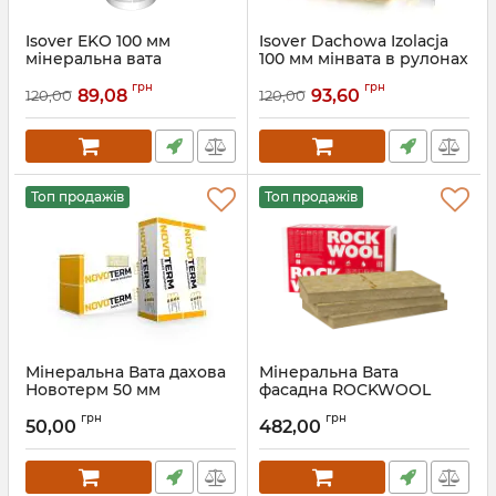
Isover EKO 100 мм
Isover Dachowa Izolacja
мінеральна вата
100 мм мінвата в рулонах
рулонна
Ізовер дахова ізоляція
грн
грн
89,08
93,60
120,00
120,00
Топ продажів
Топ продажів
Мінеральна Вата дахова
Мінеральна Вата
Новотерм 50 мм
фасадна ROCKWOOL
Novoterm
FRONTROCK SUPER 100
грн
грн
мм Роквул Фронтрок
50,00
482,00
Супер
Артикул:
5902565795023