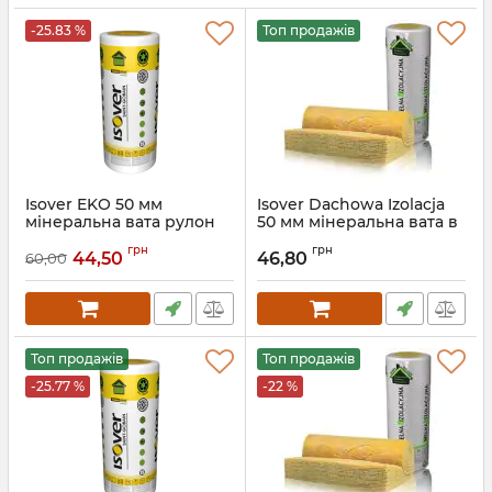
-25.83 %
Топ продажів
Isover EKO 50 мм
Isover Dachowa Izolacja
мінеральна вата рулон
50 мм мінеральна вата в
для утеплення
рулонах для утеплення
грн
грн
даху Ізовер
44,50
46,80
60,00
Артикул:
5901644645440
Артикул:
5901644641176
Топ продажів
Топ продажів
-25.77 %
-22 %