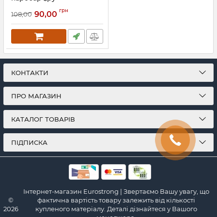
Артикул:
2100
грн
90,00
108,00
КОНТАКТИ
ПРО МАГАЗИН
КАТАЛОГ ТОВАРІВ
ПІДПИСКА
Інтернет-магазин Eurostrong | Звертаємо Вашу увагу, що
©
фактична вартість товару залежить від кількості
2026
купленого матеріалу. Деталі дізнайтеся у Вашого