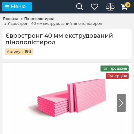
0
Меню
Головна
Пінополістирол
Євростронг 40 мм екструдований пінополістирол
Євростронг 40 мм екструдований
пінополістирол
193
Артикул:
Топ продажів
Суперціна