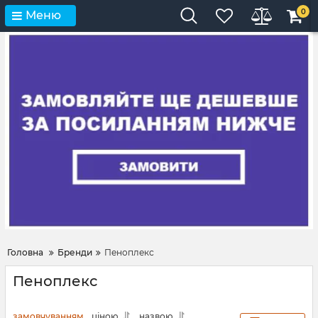
0
Меню
Головна
Бренди
Пеноплекс
Пеноплекс
замовчуванням
ціною
назвою