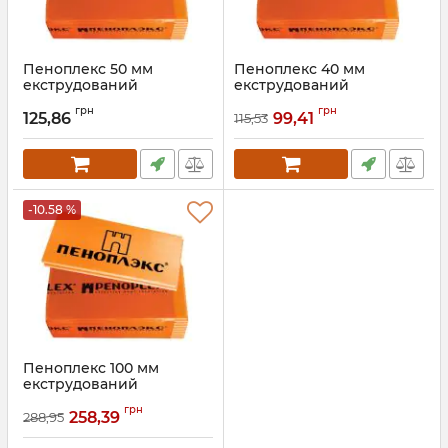
Пеноплекс 50 мм
Пеноплекс 40 мм
екструдований
екструдований
пінополістирол
пінополістирол
грн
грн
125,86
99,41
115,53
Артикул:
024
Артикул:
023
-10.58 %
Пеноплекс 100 мм
екструдований
пінополістирол
грн
258,39
288,95
Артикул:
025