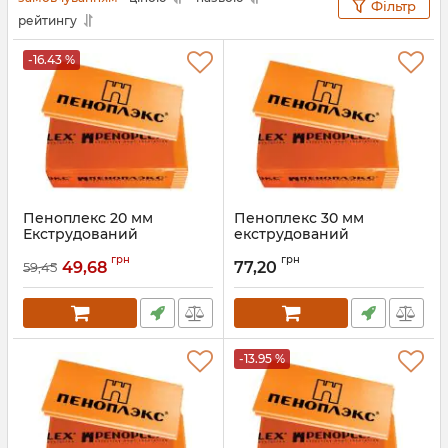
Фільтр
рейтингу
-16.43 %
Пеноплекс 20 мм
Пеноплекс 30 мм
Екструдований
екструдований
пінополістирол
пінополістирол
грн
грн
49,68
77,20
59,45
Артикул:
021
Артикул:
022
-13.95 %