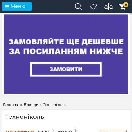
0
Меню
Головна
Бренди
Техноніколь
Техноніколь
замовчуванням
ціною
назвою