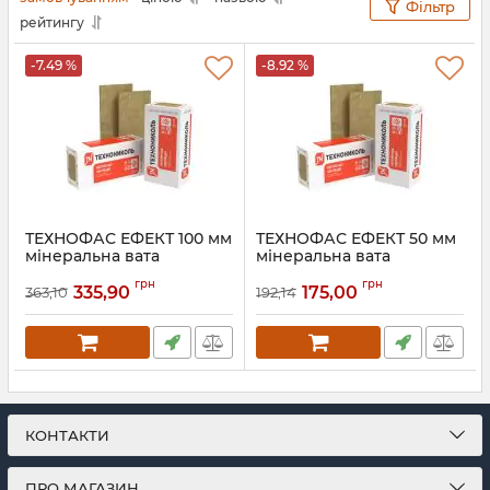
Фільтр
рейтингу
-7.49 %
-8.92 %
ТЕХНОФАС ЕФЕКТ 100 мм
ТЕХНОФАС ЕФЕКТ 50 мм
мінеральна вата
мінеральна вата
Техноніколь
Техноніколь
грн
грн
335,90
175,00
363,10
192,14
Артикул:
082
Артикул:
081
КОНТАКТИ
ПРО МАГАЗИН