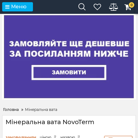
0
Меню
Головна
Мінеральна вата
Мінеральна вата NovoTerm
замовчуванням
ціною
назвою