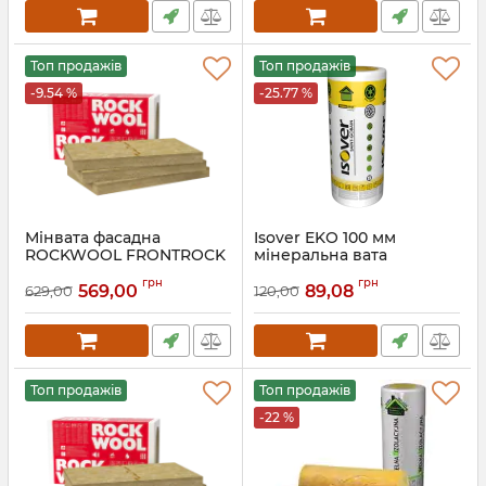
Топ продажів
Топ продажів
-9.54 %
-25.77 %
Мінвата фасадна
Isover EKO 100 мм
ROCKWOOL FRONTROCK
мінеральна вата
SUPER 120 мм
рулонна
грн
грн
мінеральна вата Роквул
569,00
89,08
629,00
120,00
Топ продажів
Топ продажів
-22 %