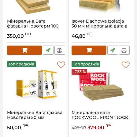
Мінеральна Вата
Isover Dachowa Izolacja
фасадна Новотерм 100
50 мм мінеральна вата в
мм Novoterm
рулонах для утеплення
грн
грн
даху Ізовер
350,00
46,80
Артикул:
5901644641176
Топ продажів
Топ продажів
-7.33 %
Мінеральна Вата дахова
Мінеральна вата
Новотерм 50 мм
ROCKWOOL FRONTROCK
Novoterm
SUPER 80 мм для
грн
грн
утеплення фасаду
50,00
379,00
409,00