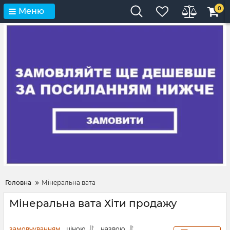
0
Меню
Головна
Мінеральна вата
Мінеральна вата Хіти продажу
замовчуванням
ціною
назвою