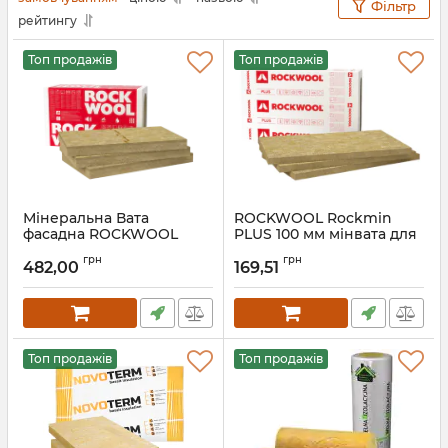
Фільтр
рейтингу
Топ продажів
Топ продажів
Мінеральна Вата
ROCKWOOL Rockmin
фасадна ROCKWOOL
PLUS 100 мм мінвата для
FRONTROCK SUPER 100
утеплення даху Роквул
грн
грн
мм Роквул Фронтрок
482,00
169,51
Артикул:
5903154409741
Супер
Артикул:
5902565795023
Топ продажів
Топ продажів