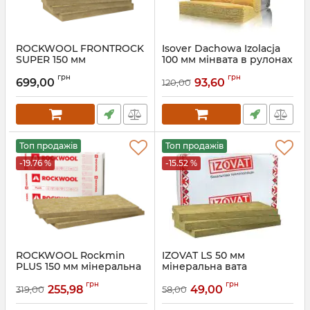
ROCKWOOL FRONTROCK
Isover Dachowa Izolacja
SUPER 150 мм
100 мм мінвата в рулонах
мінеральна вата фасадна
Ізовер дахова ізоляція
грн
грн
Роквул Фронтрок Супер
699,00
93,60
120,00
Топ продажів
Топ продажів
-19.76 %
-15.52 %
ROCKWOOL Rockmin
IZOVAT LS 50 мм
PLUS 150 мм мінеральна
мінеральна вата
вата для утеплення
грн
грн
255,98
49,00
319,00
58,00
Артикул:
063