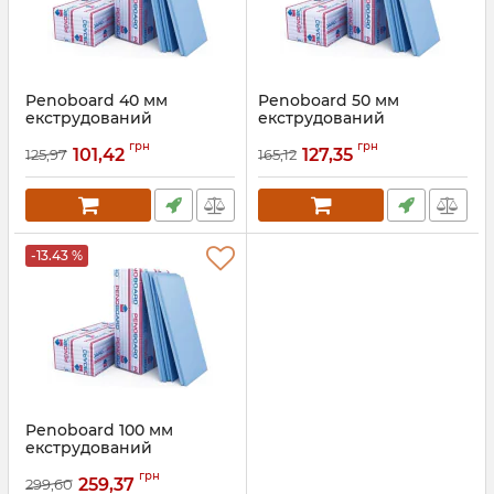
Penoboard 40 мм
Penoboard 50 мм
екструдований
екструдований
пінополістирол
пінополістирол
грн
грн
101,42
127,35
125,97
165,12
Артикул:
043
Артикул:
044
-13.43 %
Penoboard 100 мм
екструдований
пінополістирол
грн
259,37
299,60
Артикул:
045