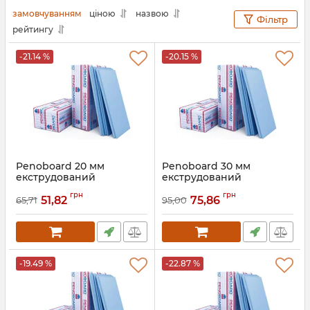
замовчуванням
ціною
назвою
Фільтр
рейтингу
-21.14 %
-20.15 %
Penoboard 20 мм
Penoboard 30 мм
екструдований
екструдований
пінополістирол
пінополістирол
грн
грн
51,82
75,86
65,71
95,00
Артикул:
041
Артикул:
042
-19.49 %
-22.87 %