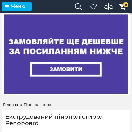
0
Меню
Головна
Пінополістирол
Екструдований пінополістирол
Penoboard