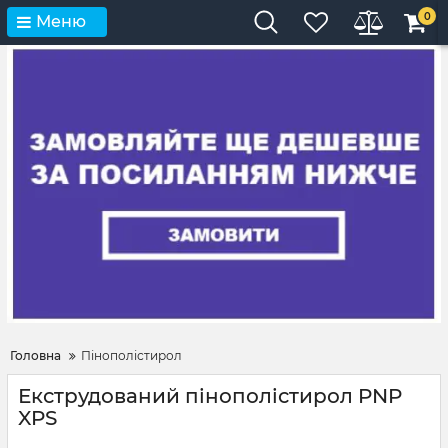
0
Меню
Головна
Пінополістирол
Екструдований пінополістирол PNP
XPS