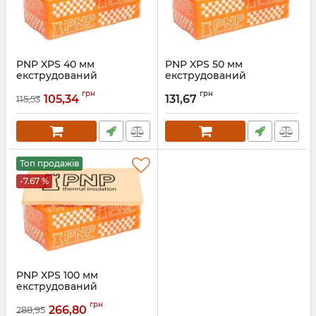
PNP XPS 40 мм
PNP XPS 50 мм
екструдований
екструдований
пінополістирол
пінополістирол
грн
грн
105,34
131,67
115,53
Артикул:
14843005000490
Топ продажів
-7.67 %
PNP XPS 100 мм
екструдований
пінополістирол
грн
266,80
288,95