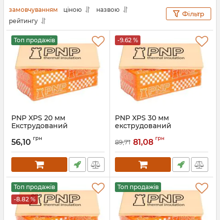
замовчуванням
ціною
назвою
Фільтр
рейтингу
Топ продажів
-9.62 %
PNP XPS 20 мм
PNP XPS 30 мм
Екструдований
екструдований
пінополістирол
пінополістирол
грн
грн
56,10
81,08
89,71
Артикул:
14843005000469
Артикул:
14843005000476
Топ продажів
Топ продажів
-8.82 %