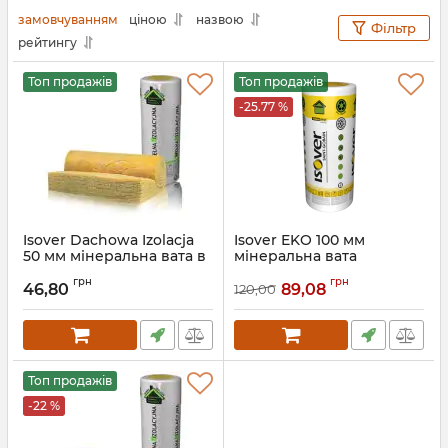
замовчуванням
ціною
назвою
Фільтр
рейтингу
Топ продажів
Топ продажів
-25.77 %
Isover Dachowa Izolacja
Isover EKO 100 мм
50 мм мінеральна вата в
мінеральна вата
рулонах для утеплення
рулонна
грн
грн
даху Ізовер
46,80
89,08
120,00
Артикул:
5901644641176
Топ продажів
-22 %