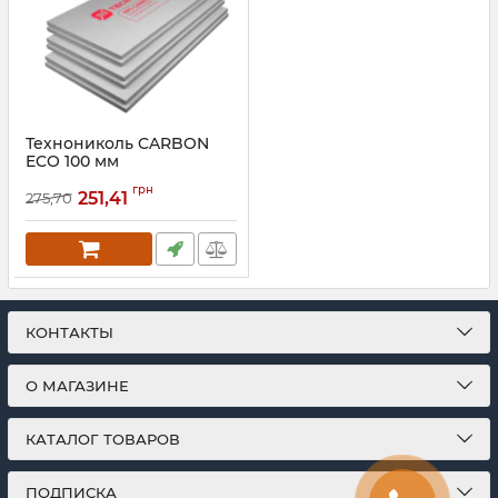
Технониколь CARBON
ECO 100 мм
Экструдированный
грн
пенополистирол
251,41
275,70
Артикул:
034
КОНТАКТЫ
О МАГАЗИНЕ
КАТАЛОГ ТОВАРОВ
ПОДПИСКА