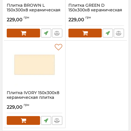
Плитка BROWN L
Плитка GREEN D
150х300х8 керамическая
150х300х8 керамическая
плитка для пола, ванной,
плитка для пола, ванной,
грн
грн
стен, фасада
стен, фасада
229,00
229,00
Плитка IVORY 150х300х8
керамическая плитка
для пола, ванной, стен,
грн
фасада
229,00