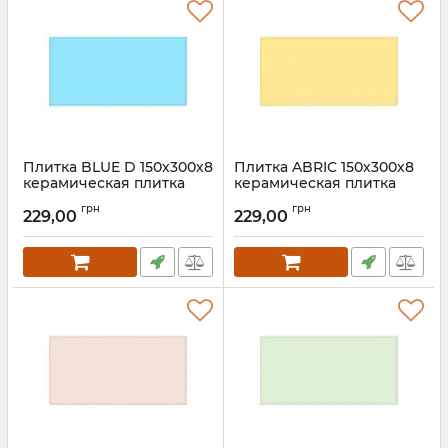
Плитка BLUE D 150х300х8
Плитка ABRIC 150х300х8
керамическая плитка
керамическая плитка
для пола, ванной, стен,
для пола, ванной, стен,
грн
грн
фасада
фасада
229,00
229,00