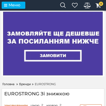
0
Меню
Головна
Бренди
EUROSTRONG
EUROSTRONG Зі знижкою
замовчуванням
ціною
назвою