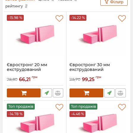
Фільтр
рейтингу
-15.98 %
-14.22 %
Євростронг 20 мм
Євростронг 30 мм
екструдований
екструдований
пінополістирол
пінополістирол
грн
грн
66,21
99,25
78,80
115,70
Артикул:
192
Топ продажів
Топ продажів
-14.78 %
-4.46 %