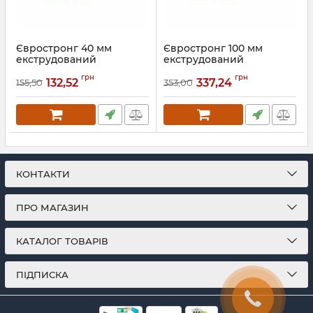
Євростронг 40 мм
Євростронг 100 мм
екструдований
екструдований
пінополістирол
пінополістирол
грн
грн
132,52
337,24
155,50
353,00
Артикул:
193
КОНТАКТИ
ПРО МАГАЗИН
КАТАЛОГ ТОВАРІВ
ПІДПИСКА