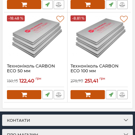
-18.48 %
-8.81 %
Техноніколь CARBON
Техноніколь CARBON
ECO 50 мм
ECO 100 мм
Екструдований
Екструдований
грн
грн
пінополістирол
пінополістирол
122,40
251,41
150,15
275,70
Артикул:
033
Артикул:
034
КОНТАКТИ
ПРО МАГАЗИН