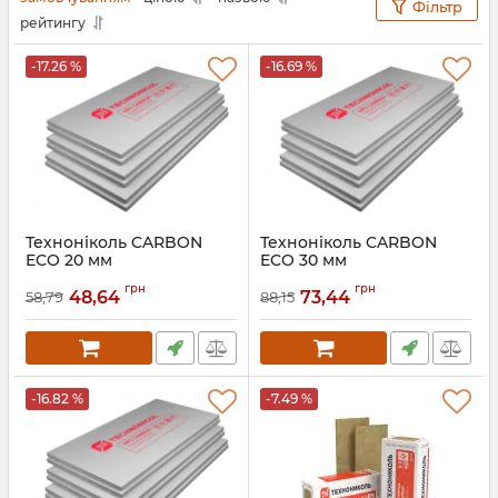
Фільтр
рейтингу
-17.26 %
-16.69 %
Техноніколь CARBON
Техноніколь CARBON
ECO 20 мм
ECO 30 мм
Екструдований
Екструдований
грн
грн
пінополістирол
пінополістирол
48,64
73,44
58,79
88,15
Артикул:
031
-16.82 %
-7.49 %