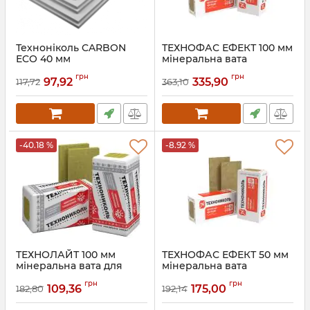
Техноніколь CARBON
ТЕХНОФАС ЕФЕКТ 100 мм
ECO 40 мм
мінеральна вата
Екструдований
Техноніколь
грн
грн
пінополістирол
97,92
335,90
117,72
363,10
Артикул:
082
Артикул:
032
-40.18 %
-8.92 %
ТЕХНОЛАЙТ 100 мм
ТЕХНОФАС ЕФЕКТ 50 мм
мінеральна вата для
мінеральна вата
утеплення Техноніколь
Техноніколь
грн
грн
109,36
175,00
182,80
192,14
Артикул:
091
Артикул:
081