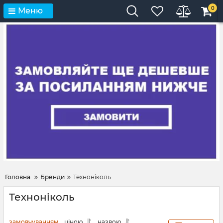
0
Меню
Головна
Бренди
Техноніколь
Техноніколь
замовчуванням
ціною
назвою