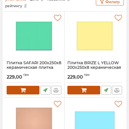
Фильтр
рейтингу
Плитка SAFARI 200x250х8
Плитка BRIZE L YELLOW
керамическая плитка
200x250х8 керамическая
для пола, ванной, стен,
плитка для пола, ванной,
грн
грн
фасада, клинкерная
стен, фасада,
229,00
229,00
клинкерная