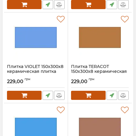
Плитка VIOLET 150х300х8
Плитка TERACOT
керамическая плитка
150х300х8 керамическая
для пола, ванной, стен,
плитка для пола, ванной,
грн
грн
фасада
стен, фасада
229,00
229,00