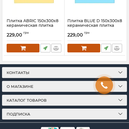
Плитка ABRIC 150х300х8
Плитка BLUE D 150х300х8
керамическая плитка
керамическая плитка
для пола, ванной, стен,
для пола, ванной, стен,
грн
грн
фасада
фасада
229,00
229,00
КОНТАКТЫ
О МАГАЗИНЕ
КАТАЛОГ ТОВАРОВ
ПОДПИСКА