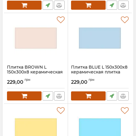
Плитка BROWN L
Плитка BLUE L 150х300х8
150х300х8 керамическая
керамическая плитка
плитка для пола, ванной,
для пола, ванной, стен,
грн
грн
стен, фасада
фасада
229,00
229,00