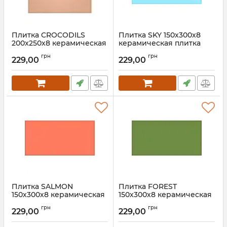
Плитка CROCODILS
Плитка SKY 150х300х8
200x250х8 керамическая
керамическая плитка
плитка для пола, ванной,
для пола, ванной, стен,
грн
грн
стен, фасада,
фасада
229,00
229,00
клинкерная
Плитка SALMON
Плитка FOREST
150х300х8 керамическая
150х300х8 керамическая
плитка для пола, ванной,
плитка для пола, ванной,
грн
грн
стен, фасада
стен, фасада
229,00
229,00