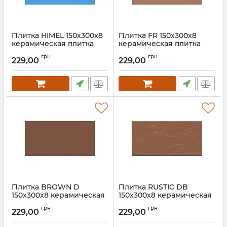
Плитка HIMEL 150х300х8
Плитка FR 150х300х8
керамическая плитка
керамическая плитка
для пола, ванной, стен,
для пола, ванной, стен,
грн
грн
фасада
фасада
229,00
229,00
Плитка BROWN D
Плитка RUSTIC DB
150х300х8 керамическая
150х300х8 керамическая
плитка для пола, ванной,
плитка для пола, ванной,
грн
грн
стен, фасада
стен, фасада
229,00
229,00