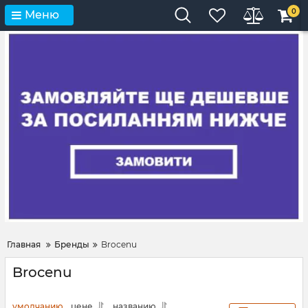
0
Меню
Главная
Бренды
Brocenu
Brocenu
умолчанию
цене
названию