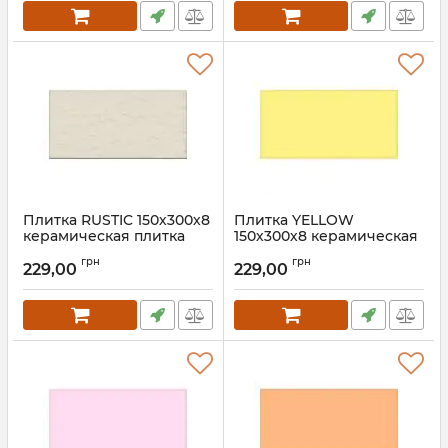
Плитка RUSTIC 150х300х8
Плитка YELLOW
керамическая плитка
150х300х8 керамическая
для пола, ванной, стен,
плитка для пола, ванной,
грн
грн
фасада
стен, фасада
229,00
229,00